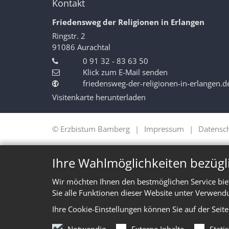
Kontakt
Friedensweg der Religionen in Erlangen
Ringstr. 2
91086
Aurachtal
0 91 32 - 83 63 50
Klick zum E-Mail senden
friedensweg-der-religionen-in-erlangen.d
Visitenkarte herunterladen
© Erzbistum Bamberg
Impressum
Datensc
Ihre Wahlmöglichkeiten bezügl
Wir möchten Ihnen den bestmöglichen Service bie
Sie alle Funktionen dieser Website unter Verwend
Ihre Cookie-Einstellungen können Sie auf der Seit
Notwendig
Externe Inhalte
Stati